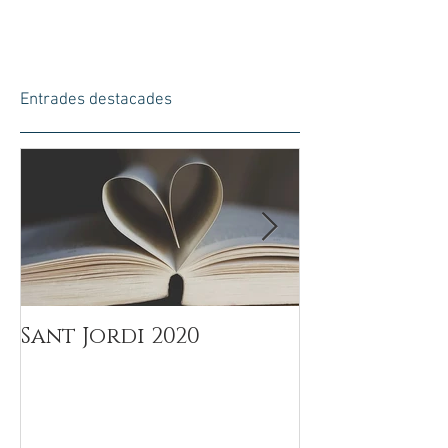
Entrades destacades
Sant Jordi 2020
Día del Padr