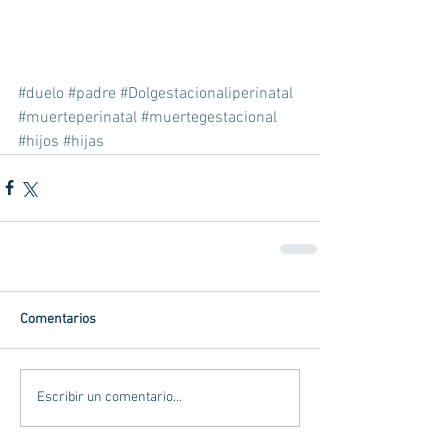
#duelo
#padre
#Dolgestacionaliperinatal
#muerteperinatal
#muertegestacional
#hijos
#hijas
Comentarios
Escribir un comentario...