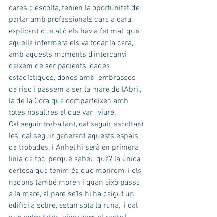
cares d'escolta, teníen la oportunitat de 
parlar amb professionals cara a cara, 
explicant que allò els havia fet mal, que 
aquella infermera els va tocar la cara, 
amb aquests moments d'intercanvi 
deixem de ser pacients, dades 
estadístiques, dones amb  embrassos 
de risc i passem a ser la mare de l'Abril, 
la de la Cora que comparteixen amb 
totes nosaltres el que van  viure.  
Cal seguir treballant, cal seguir escoltant 
les, cal seguir generant aquests espais 
de trobades, i Anhel hi serà en primera 
línia de foc, perquè sabeu què? la única 
certesa que tenim és que morirem, i els 
nadons també moren i quan això passa 
a la mare, al pare se'ls hi ha caigut un 
edifici a sobre, estan sota la runa,  i cal 