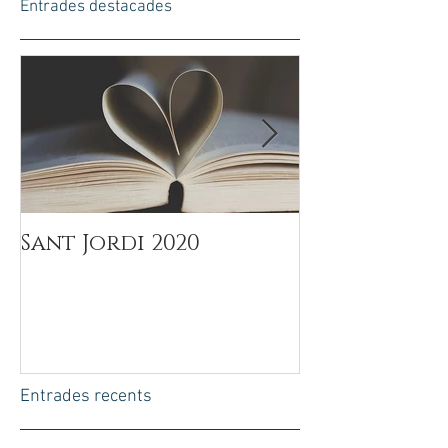
Entrades destacades
Sant Jordi 2020
Día del Padr
Entrades recents