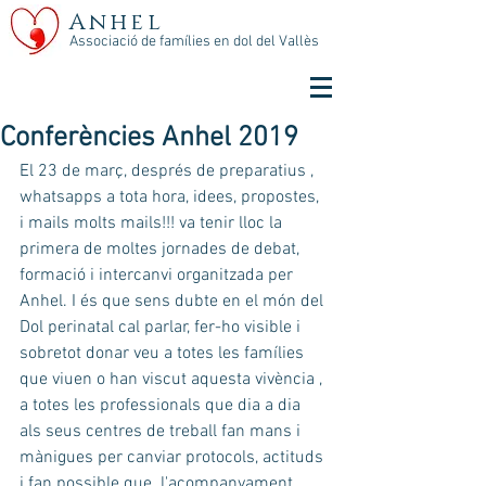
Anhel
Associació de famílies en dol del Vallès
Conferències Anhel 2019
El 23 de març, després de preparatius , 
whatsapps a tota hora, idees, propostes, 
i mails molts mails!!! va tenir lloc la 
primera de moltes jornades de debat, 
formació i intercanvi organitzada per 
Anhel. I és que sens dubte en el món del 
Dol perinatal cal parlar, fer-ho visible i 
sobretot donar veu a totes les famílies 
que viuen o han viscut aquesta vivència , 
a totes les professionals que dia a dia 
als seus centres de treball fan mans i 
mànigues per canviar protocols, actituds 
i fan possible que  l'acompanyament 