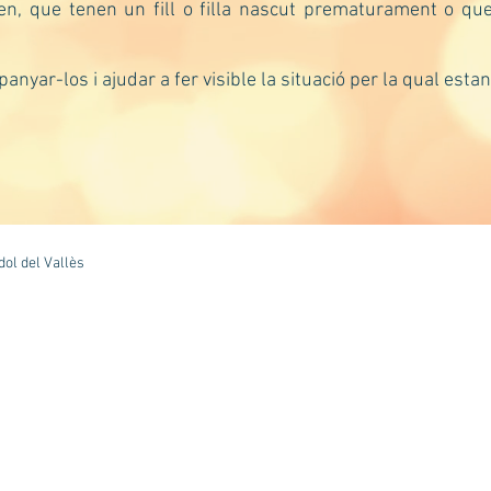
en, que tenen un fill o filla nascut prematurament o qu
anyar-los i ajudar a fer visible la situació per la qual esta
dol del Vallès