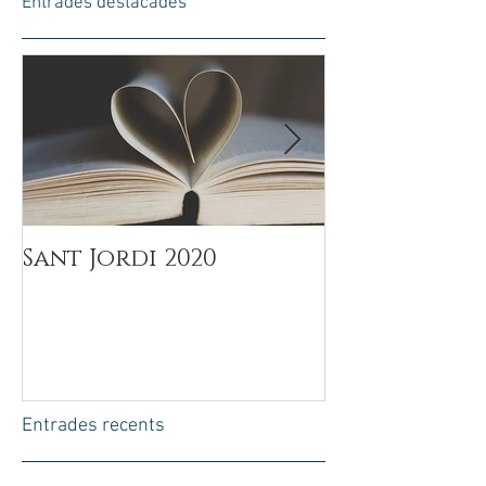
Entrades destacades
Sant Jordi 2020
Día del Padr