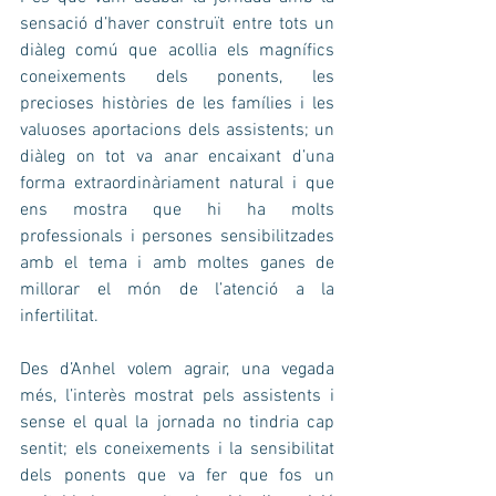
sensació d’haver construït entre tots un 
diàleg comú que acollia els magnífics 
coneixements dels ponents, les 
precioses històries de les famílies i les 
valuoses aportacions dels assistents; un 
diàleg on tot va anar encaixant d’una 
forma extraordinàriament natural i que 
ens mostra que hi ha molts 
professionals i persones sensibilitzades 
amb el tema i amb moltes ganes de 
millorar el món de l’atenció a la 
infertilitat.
Des d’Anhel volem agrair, una vegada 
més, l’interès mostrat pels assistents i 
sense el qual la jornada no tindria cap 
sentit; els coneixements i la sensibilitat 
dels ponents que va fer que fos un 