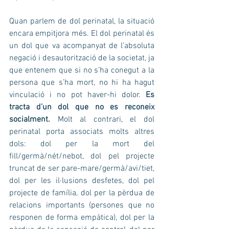
Quan parlem de dol perinatal, la situació 
encara empitjora més. El dol perinatal és 
un dol que va acompanyat de l’absoluta 
negació i desautorització de la societat, ja 
que entenem que si no s’ha conegut a la 
persona que s’ha mort, no hi ha hagut 
vinculació i no pot haver-hi dolor. 
Es 
tracta d’un dol que no es reconeix 
socialment. 
Molt al contrari, el dol 
perinatal porta associats molts altres 
dols: dol per la mort del 
fill/germà/nét/nebot, dol pel projecte 
truncat de ser pare-mare/germà/avi/tiet, 
dol per les il·lusions desfetes, dol pel 
projecte de família, dol per la pèrdua de 
relacions importants (persones que no 
responen de forma empàtica), dol per la 