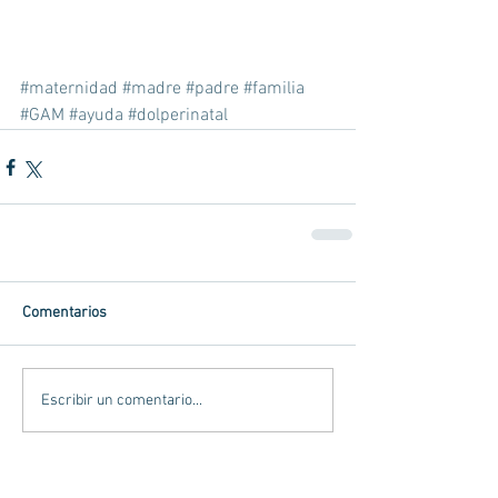
#maternidad
#madre
#padre
#familia
#GAM
#ayuda
#dolperinatal
Comentarios
Escribir un comentario...