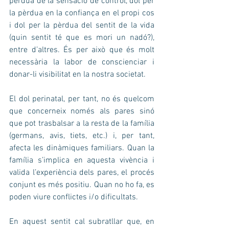
pèrdua de la sensació de control, dol per 
la pèrdua en la confiança en el propi cos 
i dol per la pèrdua del sentit de la vida 
(quin sentit té que es mori un nadó?), 
entre d’altres. És per això que és molt 
necessària la labor de conscienciar i 
donar-li visibilitat en la nostra societat.
El dol perinatal, per tant, no és quelcom 
que concerneix només als pares sinó 
que pot trasbalsar a la resta de la família 
(germans, avis, tiets, etc.) i, per tant, 
afecta les dinàmiques familiars. Quan la 
família s’implica en aquesta vivència i 
valida l’experiència dels pares, el procés 
conjunt es més positiu. Quan no ho fa, es 
poden viure conflictes i/o dificultats.
En aquest sentit cal subratllar que, en 