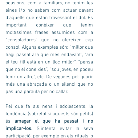
ocasions, com a familiars, no tenim les 
eines i/o no sabem com actuar davant 
d’aquells que estan travessant el dol. És 
important conèixer que tenim 
moltíssimes frases assumides com a 
“consoladores” que no ofereixen cap 
consol. Alguns exemples són: “millor que 
hagi passat ara que més endavant”, “ara 
el teu fill està en un lloc millor”, “pensa 
que no el coneixies”, “sou joves, en podeu 
tenir un altre”, etc. De vegades pot guarir 
més una abraçada o un silenci que no 
pas una paraula per no callar.
Pel que fa als nens i adolescents, la 
tendència (sobretot si aquests són petits) 
és 
amagar el que ha passat i no 
implicar-los
. S’intenta evitar la seva 
participació, per exemple en els rituals, o 