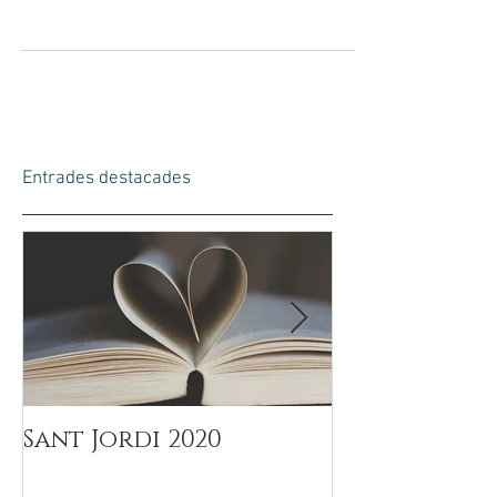
Dissabte 16 de Març a la nit vàrem anar al
teatre La Gleva a veure ESTIgMES; una obra de
Concha Milla que tracta sobre la infertilitat....
Entrades destacades