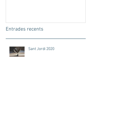
Sant Jordi 2020
Día del Padr
Entrades recents
Sant Jordi 2020
Día del Padre 2020